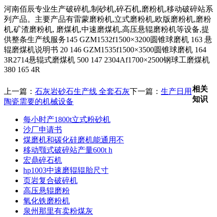
河南佰辰专业生产破碎机,制砂机,碎石机,磨粉机,移动破碎站系
列产品。主要产品有雷蒙磨粉机,立式磨粉机,欧版磨粉机,磨粉
机,矿渣磨粉机, 磨煤机,中速磨煤机,高压悬辊磨粉机等设备,提
供整条生产线服务145 GZM1532f1500×3200圆锥球磨机 163 悬
辊磨煤机说明书 20 146 GZM1535f1500×3500圆锥球磨机 164
3R2714悬辊式磨煤机 500 147 2304Af1700×2500钢球工磨煤机
380 165 4R
相关
上一篇：
石灰岩砂石生产线 全套石灰
下一篇：
生产日用
知识
陶瓷需要的机械设备
每小时产1800t立式粉砂机
沙厂申请书
煤磨机和碳化硅磨机能通用不
移动颚式破碎站产量600t h
宏鼎碎石机
hp1003中速磨辊辊胎尺寸
页岩复合破碎机
高压悬辊磨粉
氧化铁磨粉机
泉州那里有卖粉煤灰