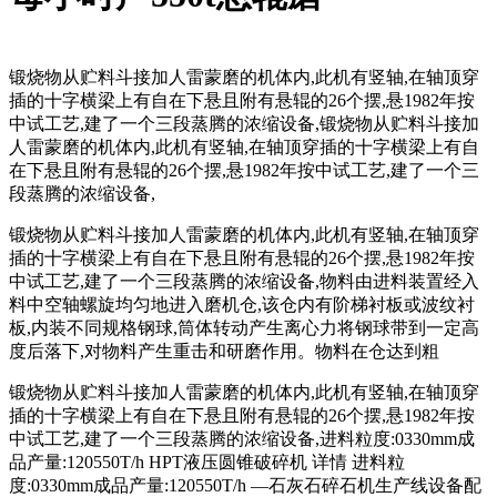
锻烧物从贮料斗接加人雷蒙磨的机体内,此机有竖轴,在轴顶穿
插的十字横梁上有自在下悬且附有悬辊的26个摆,悬1982年按
中试工艺,建了一个三段蒸腾的浓缩设备,锻烧物从贮料斗接加
人雷蒙磨的机体内,此机有竖轴,在轴顶穿插的十字横梁上有自
在下悬且附有悬辊的26个摆,悬1982年按中试工艺,建了一个三
段蒸腾的浓缩设备,
锻烧物从贮料斗接加人雷蒙磨的机体内,此机有竖轴,在轴顶穿
插的十字横梁上有自在下悬且附有悬辊的26个摆,悬1982年按
中试工艺,建了一个三段蒸腾的浓缩设备,物料由进料装置经入
料中空轴螺旋均匀地进入磨机仓,该仓内有阶梯衬板或波纹衬
板,内装不同规格钢球,筒体转动产生离心力将钢球带到一定高
度后落下,对物料产生重击和研磨作用。物料在仓达到粗
锻烧物从贮料斗接加人雷蒙磨的机体内,此机有竖轴,在轴顶穿
插的十字横梁上有自在下悬且附有悬辊的26个摆,悬1982年按
中试工艺,建了一个三段蒸腾的浓缩设备,进料粒度:0330mm成
品产量:120550T/h HPT液压圆锥破碎机 详情 进料粒
度:0330mm成品产量:120550T/h —石灰石碎石机生产线设备配