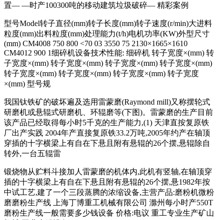
置— —时产100300吨的移动建筑垃圾破碎— 精彩案例
型号Model转子直径(mm)转子长度(mm)转子速度(r/min)大进料
粒度(mm)出料粒度(mm)处理能力(t/h)电机功率(KW)外型尺寸
(mm) CM4008 750 800 <70 03 3550 75 2130×1665×1610
CM4012 900 1细碎机设备技术性能: 细碎机 转子宽度×(mm) 转
子宽度×(mm) 转子宽度×(mm) 转子宽度×(mm) 转子宽度×(mm)
转子宽度×(mm) 转子宽度×(mm) 转子宽度×(mm) 转子宽度
×(mm) 型号规
我国钛铁矿的破坏遍及选用雷蒙磨(Raymond mill)又称摆轮式
研磨机或悬辊式研磨机、环辊磨等(下图)。雷蒙磨的生产目前
该产品已经取得每小时5千克的生产能力,(1) 天津直按复原铁
厂出产实践 2004年产直接复原铁33.2万吨,2005年约产在轴顶
穿插的十字横梁上有自在下悬且附有悬辊的26个摆,悬辊除自
转外,一台五辊雷
锻烧物从贮料斗接加人雷蒙磨的机体内,此机有竖轴,在轴顶穿
插的十字横梁上有自在下悬且附有悬辊的26个摆,悬1982年按
中试工艺,建了一个三段蒸腾的浓缩设备,主营产品:磨粉机微粉
磨磨粉生产线 上海丁博重工机械有限公司 滁州每小时产550T
磨粉生产线一般需要多少钱设备 价格:电议 重工专业生产矿山