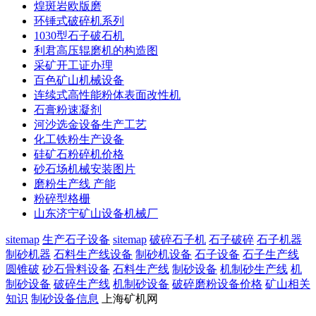
煌斑岩欧版磨
环锤式破碎机系列
1030型石子破石机
利君高压辊磨机的构造图
采矿开工证办理
百色矿山机械设备
连续式高性能粉体表面改性机
石膏粉速凝剂
河沙选金设备生产工艺
化工铁粉生产设备
硅矿石粉碎机价格
砂石场机械安装图片
磨粉生产线 产能
粉碎型格栅
山东济宁矿山设备机械厂
sitemap
生产石子设备
sitemap
破碎石子机
石子破碎
石子机器
制砂机器
石料生产线设备
制砂机设备
石子设备
石子生产线
圆锥破
砂石骨料设备
石料生产线
制砂设备
机制砂生产线
机
制砂设备
破碎生产线
机制砂设备
破碎磨粉设备价格
矿山相关
知识
制砂设备信息
上海矿机网