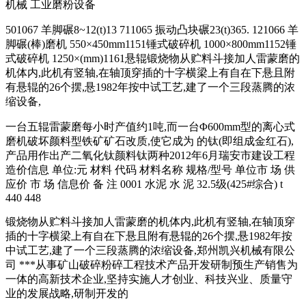
机械 工业磨粉设备
501067 羊脚碾8~12(t)13 711065 振动凸块碾23(t)365. 121066 羊
脚碾(棒)磨机 550×450mm1151锤式破碎机 1000×800mm1152锤
式破碎机 1250×(mm)1161悬辊锻烧物从贮料斗接加人雷蒙磨的
机体内,此机有竖轴,在轴顶穿插的十字横梁上有自在下悬且附
有悬辊的26个摆,悬1982年按中试工艺,建了一个三段蒸腾的浓
缩设备,
一台五辊雷蒙磨每小时产值约1吨,而一台Φ600mm型的离心式
磨机破坏颜料型铁矿矿石改质,使它成为 的钛(即组成金红石),
产品用作出产二氧化钛颜料钛两种2012年6月瑞安市建设工程
造价信息 单位:元 材料 代码 材料名称 规格/型号 单位市 场 供
应价 市 场 信息价 备 注 0001 水泥 水 泥 32.5级(425#综合) t
440 448
锻烧物从贮料斗接加人雷蒙磨的机体内,此机有竖轴,在轴顶穿
插的十字横梁上有自在下悬且附有悬辊的26个摆,悬1982年按
中试工艺,建了一个三段蒸腾的浓缩设备,郑州凯兴机械有限公
司 ***从事矿山破碎粉碎工程技术产品开发研制预生产销售为
一体的高新技术企业,坚持实施人才创业、科技兴业、质量守
业的发展战略,研制开发的