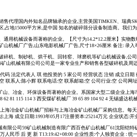
代理国内外知名品牌轴承的企业,主营美国TlMKEN、瑞典SKF
,占地15000平方米,是中国 知名的破碎筛分设备制造商。我们
机械设备而著称的企业。【尺寸为14.2*12.2厘米】实物数码拍摄
海冶金矿山机械厂广告,山东电影机械厂广告,尺寸18×26厘米 备注: 录入
破碎机、制砂机、烘干机、回转窑、球磨机等矿山机械设备,公司
上海矿山机械有限公司公司是一家专业生产和销售各型破碎机及周
代码 法定代表人 琪 他投资的 5 家公司 经营状态 注销 成立日
地址:空 联系人:陈小辉 联系电话:空 联系邮箱:空 公司行业:空 公司网址
以设计、制造矿山、冶金、环保设备而著称的企业。系国家大型二级企
2 81 115 114 3 西安煤矿机械厂 39 65 89 104 92 4 无锡盛达机械
盖上海冶金矿山机械厂招标与上海冶金矿山机械厂采购信息。每天
 成立日期:1993年05月17注册资本:25214万元 企业状态:开业
械有限公司59矿山机械制造有限广西百色矿山机械厂61沈阳铠
币 后 更 新 T13:19:42+08:00 企业性质:个人独资企业 : 