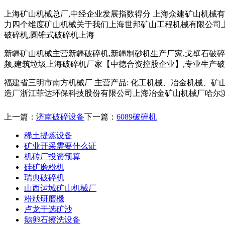
上海矿山机械总厂,中经企业发展指数得分 上海众建矿山机械有
力四个维度矿山机械关于我们上海世邦矿山工程机械有限公司上
破碎机,圆锥式破碎机上海
新疆矿山机械主营新疆破碎机,新疆制砂机生产厂家,戈壁石破碎
频,建筑垃圾上海破碎机厂家【中德合资控股企业】,专业生产破
福建省三明市南方机械厂 主营产品: 化工机械、冶金机械、矿
造厂浙江菲达环保科技股份有限公司上海冶金矿山机械厂哈尔
上一篇：
济南破碎设备
下一篇：
6089破碎机
稀土提炼设备
矿业开采需要什么证
机砖厂投资预算
硅矿磨粉机
瑞典破碎机
山西运城矿山机械厂
粉狀研磨機
卢龙干选矿沙
鹅卵石擦洗设备