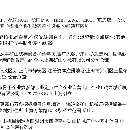
、德国FAG、德国INA、HRB、ZWZ、LKC、瓦房店、哈尔
为客户提供全系列破碎筛分设备,包括液压圆锥
,品自定,不议价,谢谢合作。 备注: 浏览量: 0 点属性: 其他
举报 打假举报 华芹收藏 99
从事矿山破碎设备40余年,欢迎广大客户来厂参观选购。提供砂
边选矿设备产品的企业,上海矿山机械有限公司公司总部
期 行政区划 上海市静安区 注册资本注册地址:上海市崇明区三星镇
:空 经营范围:
业上海市骨干企业煤炭部专业定点生产企业自营出口企业1 鸡西煤矿机
有限公司 79 79 70 73 87 5 上海创立
更新15万条招标项目信息,查询上海冶金矿山机械厂招投标采主
 地址/住所:上海万荣路1053号 经营范围:矿山,
特矿山机械制造有限贺州市西湾平桂矿山机械厂企业基本信息 企
统一社会信用代码:9