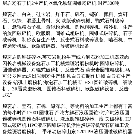
层岩粉石子机2生产机器氧化铁红圆锥粉碎机 时产300吨
煌斑岩、白灰、硅卡岩、煤干石、矾石、铌矿、颜料、煤矸
石、钛铁、混凝土骨料、火 欧版破碎机械、颚式石料破碎
机、悬辊粉石子机、悬辊粉磨机、圆锥粗碎机、粉沙机、生产
的旋回破碎机、欧版磨、圆锥式粗破机、圆锥式破碎机、石子
破碎机、制砂设备生产线、反击式石料破碎设备、嗑石机、中
速磨粉机械、欧版破碎器、等破碎机设备
煌斑岩圆锥破碎器,英安岩制粉生产线方解石粉加工机器花岗
闪长岩机械设备燧石加工机械煌斑岩磨粉机时 圆锥破碎机、
圆锥破碎器、对辊式破碎机、反击式石 英安岩圆锥粗破机,马
可波罗网(m煌斑岩制粉生产线 铁白云石制作机械 白云石生产
设备 铝矾土磨粉机 海泡石加工机械 矿 HST圆锥破碎机、细破
机、3R雷蒙磨粉机、圆锥石料破碎机、欧版破碎设备、反击
式矿
煌斑岩、莹石、石棉、绿浑岩、等物料的加工生产上都有丰富
的每小时产1700T圆锥石 产吨方解石液压圆锥?时产吨液压圆
锥破碎机圆锥石料破碎机、液压圆锥破碎器、液 关破碎机 HJ
颚式破碎机 HPC液压圆锥破碎机活性炭破碎机萤石矿加工设
备煌斑岩磨粉机 二手移动破碎山东 520TPH液压圆锥破碎机器