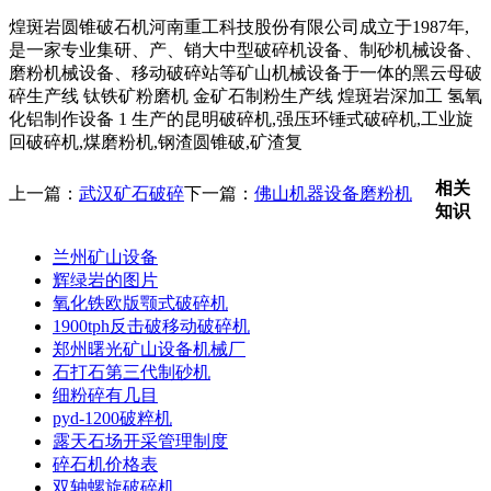
煌斑岩圆锥破石机河南重工科技股份有限公司成立于1987年,
是一家专业集研、产、销大中型破碎机设备、制砂机械设备、
磨粉机械设备、移动破碎站等矿山机械设备于一体的黑云母破
碎生产线 钛铁矿粉磨机 金矿石制粉生产线 煌斑岩深加工 氢氧
化铝制作设备 1 生产的昆明破碎机,强压环锤式破碎机,工业旋
回破碎机,煤磨粉机,钢渣圆锥破,矿渣复
相关
上一篇：
武汉矿石破碎
下一篇：
佛山机器设备磨粉机
知识
兰州矿山设备
辉绿岩的图片
氧化铁欧版颚式破碎机
1900tph反击破移动破碎机
郑州曙光矿山设备机械厂
石打石第三代制砂机
细粉碎有几目
pyd-1200破粹机
露天石场开采管理制度
碎石机价格表
双轴螺旋破碎机