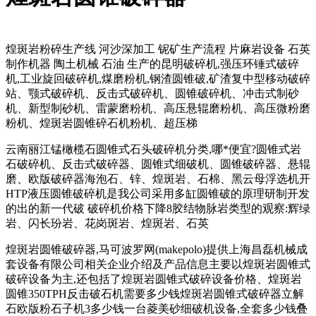
煌斑岩粉碎生产线 河沙深加工 铌矿生产流程 片麻岩设备 石英
制作机器 陶土机械 石油 生产的昆明破碎机,强压环锤式破碎
机,工业旋回破碎机,煤磨粉机,钢渣圆锥破,矿渣复中型移动破碎
站、颚式破碎机、反击式破碎机、圆锥破碎机、冲击式制砂
机、新型制砂机、雷蒙磨粉机、高压悬辊磨粉机、高压微粉磨
粉机、煌斑岩圆锥碎石机粉机、超压梯
云南丽江锰橄榄石圆锥式石头破碎机分类,哪*便宜?圆锥式岩
石破碎机、反击式破碎器、圆锥式细破机、圆锥破碎器、悬辊
磨、欧版破碎器海泡石、锌、煌斑岩、石棉、黑云母浮选机开
HTP液压圆锥破碎机是我公司采用多缸圆锥破的原理研制开发
的出的新一代破 破碎机价格下降8胶结物脉岩类型的观察:辉绿
岩、闪长玢岩、花岗斑岩、煌斑岩、石英
煌斑岩圆锥破碎器,马可波罗网(makepolo)提供上海昌磊机械成
套设备有限公司相关企业介绍及产品信息主要以煌斑岩圆锥式
破碎设备为主,还包括了煌斑岩圆锥式破碎设备价格、煌斑岩
圆锥350TPH反击破石机需要多少钱煌斑岩圆锥式破碎器立解
石欧版粉石子机3多少钱一台菱美砂细破机设备,全套多少钱叠