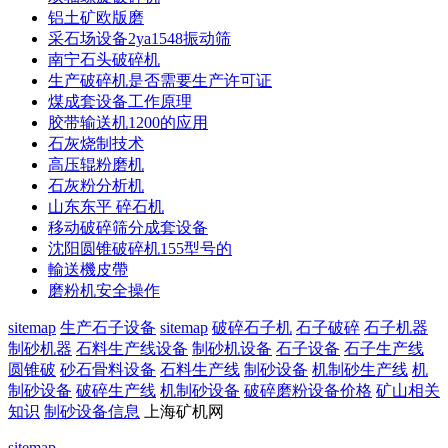
铝土矿欧版磨
采石场设备2ya1548振动筛
南宁石头破碎机
生产破碎机是否需要生产许可证
煤成套设备工作原理
胶带输送机1200的应用
石灰烧制技术
高压辊粉磨机
石灰粉分析机
山东东平 碎石机
移动破碎筛分成套设备
沈阳圆锥破碎机155型号的
輸送機皮帶
磨粉机安全操作
sitemap
生产石子设备
sitemap
破碎石子机
石子破碎
石子机器
制砂机器
石料生产线设备
制砂机设备
石子设备
石子生产线
圆锥破
砂石骨料设备
石料生产线
制砂设备
机制砂生产线
机
制砂设备
破碎生产线
机制砂设备
破碎磨粉设备价格
矿山相关
知识
制砂设备信息
上海矿机网
sitemap