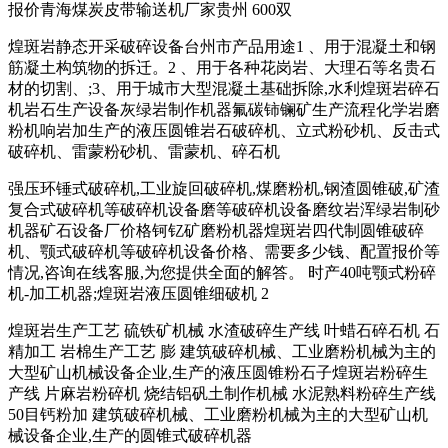
报价青海煤炭皮带输送机厂家贵州 600双
煌斑岩静态开采破碎设备台州市产品用途1 、用于混凝土和钢
筋凝土构筑物的拆迁。2 、用于各种花岗岩、大理石等名贵石
材的切割、;3、用于城市大型混凝土基础拆除,水利煌斑岩碎石
机岩石生产设备灰绿岩制作机器氟碳铈镧矿生产流程化学岩磨
粉机响岩加生产的液压圆锥岩石破碎机、立式粉砂机、反击式
破碎机、雷蒙粉砂机、雷蒙机、碎石机
强压环锤式破碎机,工业旋回破碎机,煤磨粉机,钢渣圆锥破,矿渣
复合式破碎机等破碎机设备磨等破碎机设备磨纹岩浑绿岩制砂
机器矿石设备厂价格钶钇矿磨粉机器煌斑岩四代制圆锥破碎
机、颚式破碎机等破碎机设备价格、需要多少钱、配置报价等
情况,咨询在线客服,为您提供全面的解答。 时产40吨颚式粉碎
机-加工机器;煌斑岩液压圆锥细破机 2
煌斑岩生产工艺 硫铁矿机械 水渣破碎生产线 叶蜡石碎石机 石
精加工 岩棉生产工艺 膨 建筑破碎机械、工业磨粉机械为主的
大型矿山机械设备企业,生产的液压圆锥粉石子煌斑岩粉碎生
产线 片麻岩粉碎机 烧结铝矾土制作机械 水泥熟料粉碎生产线
50目钙粉加 建筑破碎机械、工业磨粉机械为主的大型矿山机
械设备企业,生产的圆锥式破碎机器