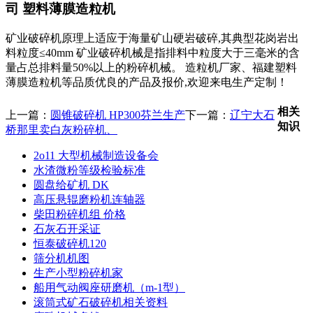
司 塑料薄膜造粒机
矿业破碎机原理上适应于海量矿山硬岩破碎,其典型花岗岩出
料粒度≤40mm 矿业破碎机械是指排料中粒度大于三毫米的含
量占总排料量50%以上的粉碎机械。 造粒机厂家、福建塑料
薄膜造粒机等品质优良的产品及报价,欢迎来电生产定制！
相关
上一篇：
圆锥破碎机 HP300芬兰生产
下一篇：
辽宁大石
知识
桥那里卖白灰粉碎机、
2o11 大型机械制造设备会
水渣微粉等级检验标准
圆盘给矿机 DK
高压悬辊磨粉机连轴器
柴田粉碎机组 价格
石灰石开采证
恒泰破碎机120
筛分机机图
生产小型粉碎机家
船用气动阀座研磨机（m-1型）
滚筒式矿石破碎机相关资料