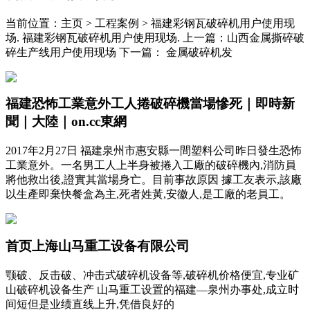
当前位置：主页 > 工程案例 > 福建彩钢瓦破碎机用户使用现
场. 福建彩钢瓦破碎机用户使用现场. 上一篇：山西金属撕碎破
碎生产线用户使用现场 下一篇： 金属破碎机发
福建恐怖工業意外工人捲破碎機當場慘死｜即時新
聞｜大陸｜on.cc東網
2017年2月27日 福建泉州市惠安縣一間塑料公司昨日發生恐怖
工業意外。一名男工人上半身被捲入工廠的破碎機內,消防員
將他救出後,證實其當場身亡。目前事故原因 據工友表示,該廠
以生產即棄快餐盒為主,死者姓黃,安徽人,是工廠的老員工。
首页上海山马重工设备有限公司
颚破、反击破、冲击式破碎机设备等,破碎机价格便宜,专业矿
山破碎机设备生产 山马重工设置的福建—泉州办事处,成立时
间短但是业绩直线上升,凭借良好的