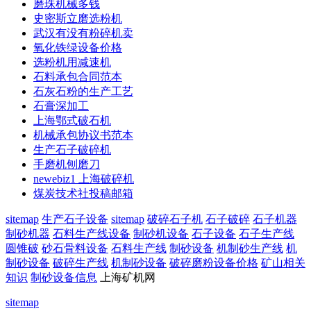
磨珠机械多钱
史密斯立磨选粉机
武汉有没有粉碎机卖
氧化铁绿设备价格
选粉机用减速机
石料承包合同范本
石灰石粉的生产工艺
石膏深加工
上海鄂式破石机
机械承包协议书范本
生产石子破碎机
手磨机刨磨刀
newebiz1 上海破碎机
煤炭技术社投稿邮箱
sitemap
生产石子设备
sitemap
破碎石子机
石子破碎
石子机器
制砂机器
石料生产线设备
制砂机设备
石子设备
石子生产线
圆锥破
砂石骨料设备
石料生产线
制砂设备
机制砂生产线
机
制砂设备
破碎生产线
机制砂设备
破碎磨粉设备价格
矿山相关
知识
制砂设备信息
上海矿机网
sitemap