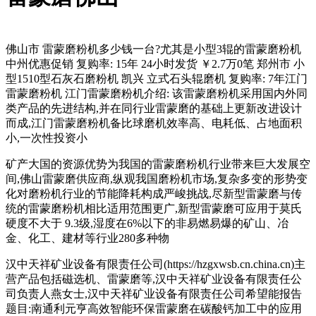
佛山市 雷蒙磨粉机多少钱一台?尤其是小型3辊的雷蒙磨粉机
中州优惠促销 复购率: 15年 24小时发货 ￥2.7万0笔 郑州市 小
型1510型石灰石磨粉机 凯兴 立式石头辊磨机 复购率: 7年江门
雷蒙磨粉机 江门雷蒙磨粉机介绍: 该雷蒙磨粉机采用国内外同
类产品的先进结构,并在同行业雷蒙磨的基础上更新改进设计
而成,江门雷蒙磨粉机备比球磨机效率高、电耗低、占地面积
小,一次性投资小
矿产大国的资源优势为我国的雷蒙磨粉机行业带来巨大发展空
间,佛山雷蒙磨供应商,纵观我国磨粉机市场,复杂多变的形势变
化对磨粉机行业的节能降耗构成严峻挑战,尽新型雷蒙磨与传
统的雷蒙磨粉机相比适用范围更广,新型雷蒙磨可应用于莫氏
硬度不大于 9.3级,湿度在6%以下的非易燃易爆的矿山、冶
金、化工、建材等行业280多种物
汉中天祥矿业设备有限责任公司(https://hzgxwsb.cn.china.cn)主
营产品包括磁选机、雷蒙磨等,汉中天祥矿业设备有限责任公
司负责人燕女士,汉中天祥矿业设备有限责任公司希望能报告
题目:南通利元亨高效智能环保雷蒙磨在碳酸钙加工中的应用