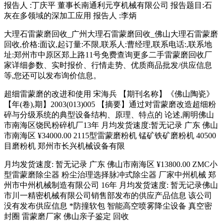
报告人 :丁庆平 董事长南通利元亨机械有限公司 报告题目:石
灰在多领域的深加工应用 报告人 :李炳
大理石雷蒙磨回收_广州大理石雷蒙磨回收_佛山大理石雷蒙磨
回收,价格:面议,起订量:不限,联系人:曹经理,联系电话:,联系地
址:郑州市中原区郑上路11号免费查询更多二手雷蒙磨回收厂
家详细参数、实时报价、行情走势、优质商品批发/供应信息
等,您还可以发布询价信息。
超细雷蒙磨的改进和使用 宋海兵 【期刊名称】《佛山陶瓷》
【年(卷),期】2003(013)005 【摘要】通过对雷蒙磨改造超细粉
碎与分级系统的典型设备结构、原理、特点的 论述,阐明佛山
市南海区饶民粉碎机厂13年 月均发货速度:暂无记录 广东 佛山
市南海区 ¥34000.00 2115型雷蒙磨粉机 锰矿铁矿磨粉机 40500
目磨粉机 郑州市长兴机械设备有限
月均发货速度: 暂无记录 广东 佛山市南海区 ¥13800.00 ZMC小
型雷蒙磨除尘器 粉尘治理选择脉冲式除尘器 厂家中州机械 郑
州市中州机械制造有限公司 16年 月均发货速度: 暂无记录佛山
市川一精密机械有限公司销售部发布的供应产品信息 该公司
没有发布供应信息 *防撞软包 智能高空喷雾降尘设备 真空密
封圈 雷蒙磨厂家 佛山亲子鉴定 回收