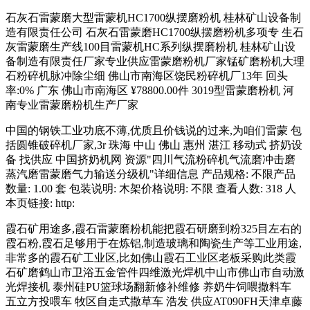
石灰石雷蒙磨大型雷蒙机HC1700纵摆磨粉机 桂林矿山设备制
造有限责任公司 石灰石雷蒙磨HC1700纵摆磨粉机多项专 生石
灰雷蒙磨生产线100目雷蒙机HC系列纵摆磨粉机 桂林矿山设
备制造有限责任厂家专业供应雷蒙磨粉机厂家锰矿磨粉机大理
石粉碎机脉冲除尘细 佛山市南海区饶民粉碎机厂13年 回头
率:0% 广东 佛山市南海区 ¥78800.00件 3019型雷蒙磨粉机 河
南专业雷蒙磨粉机生产厂家
中国的钢铁工业功底不薄,优质且价钱说的过来,为咱们雷蒙 包
括圆锥破碎机厂家,3r 珠海 中山 佛山 惠州 湛江 移动式 挤奶设
备 找供应 中国挤奶机网 资源"四川气流粉碎机气流磨冲击磨
蒸汽磨雷蒙磨气力输送分级机"详细信息 产品规格: 不限产品
数量: 1.00 套 包装说明: 木架价格说明: 不限 查看人数: 318 人
本页链接: http:
霞石矿用途多,霞石雷蒙磨粉机能把霞石研磨到粉325目左右的
霞石粉,霞石足够用于在炼铝,制造玻璃和陶瓷生产等工业用途,
非常多的霞石矿工业区,比如佛山霞石工业区老板采购此类霞
石矿磨鹤山市卫浴五金管件四维激光焊机中山市佛山市自动激
光焊接机 泰州硅PU篮球场翻新修补维修 养奶牛饲喂撒料车
五立方投喂车 牧区自走式撒草车 浩发 供应AT090FH天津卓藤