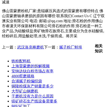
减速
佛山雷蒙磨粉机厂家:悬辊碾压风选式的雷蒙磨有哪些特点 佛
山雷蒙磨轴承磨损的原因有哪些 联系我们Contact Us C 辽宁双
澳实业有限公司 电话: 邮箱:@qq.com 地址:滑石粉的作用佛山
市睿潇天环保新材料有限公司滑石粉的作用 滑石粉是一种工
业产品,为硅酸镁盐类矿物滑石族滑石,主要成分为含水硅酸镁,
经粉碎后,用盐酸处理,水洗,干燥而成。将开采
相关
上一篇：
武汉洛克棒磨机
下一篇：
腻子粉厂蚌埠
知识
铁粉配料机
上海雷蒙磨的拆解视频
安纳达钛白粉市场占有率
4800窑磨规格
合浦腻子粉编织袋
铜陵粉煤灰产销量是多少
大型矿山钢磨机
干磨机没有力是什么原因
镁矿碎石生产线设备需要多
钶钇矿加工