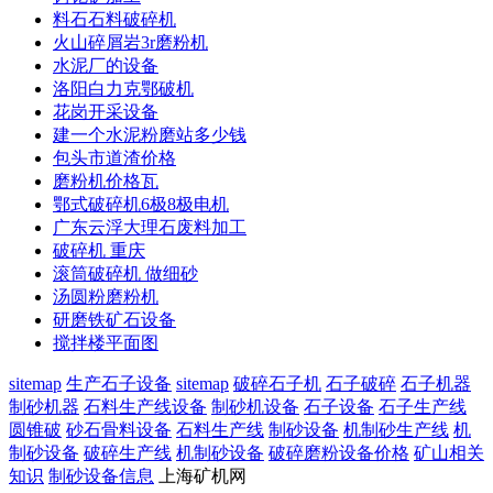
料石石料破碎机
火山碎屑岩3r磨粉机
水泥厂的设备
洛阳白力克鄂破机
花岗开采设备
建一个水泥粉磨站多少钱
包头市道渣价格
磨粉机价格瓦
鄂式破碎机6极8极电机
广东云浮大理石废料加工
破碎机 重庆
滚筒破碎机 做细砂
汤圆粉磨粉机
研磨铁矿石设备
搅拌楼平面图
sitemap
生产石子设备
sitemap
破碎石子机
石子破碎
石子机器
制砂机器
石料生产线设备
制砂机设备
石子设备
石子生产线
圆锥破
砂石骨料设备
石料生产线
制砂设备
机制砂生产线
机
制砂设备
破碎生产线
机制砂设备
破碎磨粉设备价格
矿山相关
知识
制砂设备信息
上海矿机网