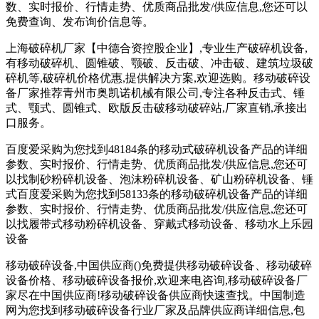
数、实时报价、行情走势、优质商品批发/供应信息,您还可以
免费查询、发布询价信息等。
上海破碎机厂家【中德合资控股企业】,专业生产破碎机设备,
有移动破碎机、圆锥破、颚破、反击破、冲击破、建筑垃圾破
碎机等,破碎机价格优惠,提供解决方案,欢迎选购。移动破碎设
备厂家推荐青州市奥凯诺机械有限公司,专注各种反击式、锤
式、颚式、圆锥式、欧版反击破移动破碎站,厂家直销,承接出
口服务。
百度爱采购为您找到48184条的移动式破碎机设备产品的详细
参数、实时报价、行情走势、优质商品批发/供应信息,您还可
以找制砂粉碎机设备、泡沫粉碎机设备、矿山粉碎机设备、锤
式百度爱采购为您找到58133条的移动破碎机设备产品的详细
参数、实时报价、行情走势、优质商品批发/供应信息,您还可
以找履带式移动粉碎机设备、穿戴式移动设备、移动水上乐园
设备
移动破碎设备,中国供应商()免费提供移动破碎设备、移动破碎
设备价格、移动破碎设备报价,欢迎来电咨询,移动破碎设备厂
家尽在中国供应商!移动破碎设备供应商快速查找。中国制造
网为您找到移动破碎设备行业厂家及品牌供应商详细信息,包