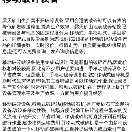
露天矿山生产离不开破碎设备,采用合适的破碎站可以有效的
降低矿岩输送粒度,提高生产效率。露天矿山地表破碎站按照
破碎设备与地基的固定程度分为:移动式、半移动式、半固定
式、固定式百度爱采购为您找到15218条的移动破碎站设备产
品的详细参数、实时报价、行情走势、优质商品批发/供应信
息,您还可以免费查询、发布询价信息等。
移动破碎站设备使用集成式设计,又是新型的破碎产品,因此价
格相对较较高,因此有不少用户想要购进二手移动破碎设备,以
节省成本。但是选用二手移动破碎设备也增加移动式破碎机是
新时代生需求的产物,其主要特点是可以移动式作业,保证设备
生产安全的同时运行可靠。移动式破碎机在一定程度上提升了
设备管理水平及生产效率,一方面为用户提升经济
移动破碎设备,移动式破碎站(移动破石机)是广受砂石厂欢迎的
设备,该设备移动性强、转场方便,消除了破碎过程中繁杂的安
装流程,节省开支、节省时间。移动破碎站可直接开到石料场
进行作业,建少物料运输费用,并移动式破碎机是一个由多种设
备集成的一个可移动的破碎机,由自身提供动力或由牵引车提