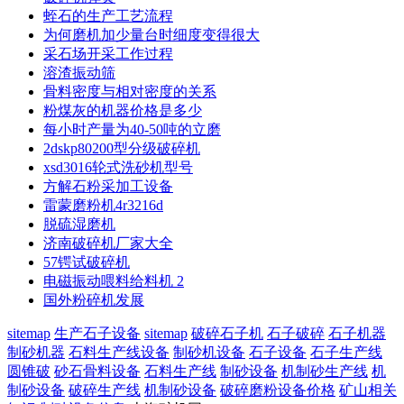
蛭石的生产工艺流程
为何磨机加少量台时细度变得很大
采石场开采工作过程
溶渣振动筛
骨料密度与相对密度的关系
粉煤灰的机器价格是多少
每小时产量为40-50吨的立磨
2dskp80200型分级破碎机
xsd3016轮式洗砂机型号
方解石粉采加工设备
雷蒙磨粉机4r3216d
脱硫湿磨机
济南破碎机厂家大全
57锷试破碎机
电磁振动喂料给料机 2
国外粉碎机发展
sitemap
生产石子设备
sitemap
破碎石子机
石子破碎
石子机器
制砂机器
石料生产线设备
制砂机设备
石子设备
石子生产线
圆锥破
砂石骨料设备
石料生产线
制砂设备
机制砂生产线
机
制砂设备
破碎生产线
机制砂设备
破碎磨粉设备价格
矿山相关