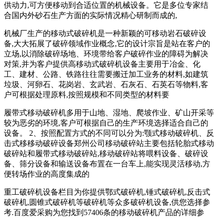
供动力,可方便移动到合适位置的机械设备。它是多位专家结
合国内外砂石生产方面的实际情况精心研制而成的,
机械厂生产的移动式破碎机是一种新颖的可移动岩石破碎设
备,大大拓展了破碎领域作业概念,它的设计宗旨是站在客户的
立场,以消除破碎场地、环境带给客户破碎作业的障碍为解决
对策,并为客户提供高移动式破碎机设备主要用于冶金、化
工、建材、公路、铁路往往需要搬迁加工业务的材料,如建筑
垃圾、河卵石、花岗岩、玄武岩、石灰石、石英石等物料,客
户可根据处理原料,按照规模和不同类型的材料要
履带式移动破碎机多用于山地、湿地、爬坡作业、矿山开采等
较为恶劣的环境,客户可根据自己的生产环境选择适合自己的
设备。 2、按照配置方式的不同可以分为:颚式移动破碎机、反
击式移移动破碎设备郑州公司移动破碎站主要包括轮胎式移动
破碎站和履带式移动破碎站,移动破碎站将喂料设备、破碎设
备、筛分设备和输送设备布置在一台车上,能实现灵活移动,方
便转场作业的高度集成的
重工破碎机设备栏目为你提供鄂式破碎机,锤式破碎机,反击式
破碎机,圆锥式破碎机等破碎机等众多破碎机设备,供您选择参
考.百度爱采购为您找到57406条的移动破碎机产品的详细参